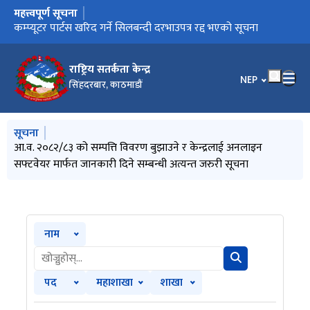
महत्त्वपूर्ण सूचना
मुख्य नेभिगेसनमा जानुहोस्
आ.व. २०८२/८३ को सम्पत्ति विवरण बुझाउने र केन्द्रलाई अनलाइन
कम्प्यूटर पार्टस खरिद गर्ने सिलबन्दी दरभाउपत्र रद्द भएको सूचना
प्राविधि परीक्षकहरूलाई प्राविधिक परीक्षण सम्बन्धी पुनर्ताजगी
सफ्टवेयर मार्फत जानकारी दिने सम्बन्धी अत्यन्त जरुरी सूचना
(Refresher) तालिमको लागि आवेदन माग गरिएका सूचना
राष्ट्रिय सतर्कता केन्द्र
भाषा चयन गर्नुहोस
NEP
सिंहदरबार, काठमाडौं
मुख्य नेभिगेसनमा जानुहोस्
सूचना
आ.व. २०८२/८३ को सम्पत्ति विवरण बुझाउने र केन्द्रलाई अनलाइन
सफ्टवेयर मार्फत जानकारी दिने सम्बन्धी अत्यन्त जरुरी सूचना
नाम
पद
महाशाखा
शाखा